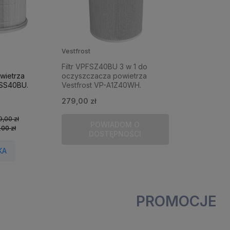
Vestfrost
Filtr VPFSZ40BU 3 w 1 do
wietrza
oczyszczacza powietrza
SS40BU.
Vestfrost VP-A1Z40WH.
279,00 zł
9,00 zł
POWIADOM O
,00 zł
DOSTĘPNOŚCI
KA
PROMOCJE