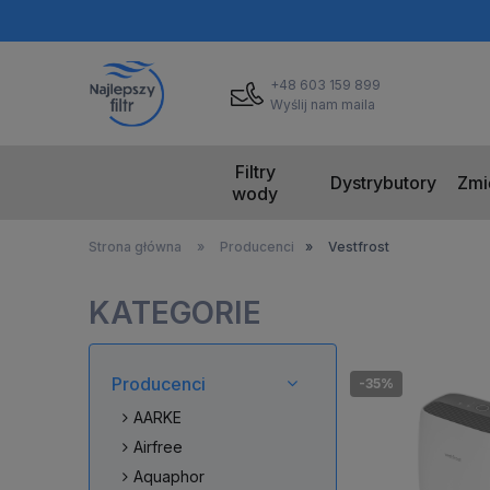
+48 603 159 899
Wyślij nam maila
Filtry
Dystrybutory
Zmi
wody
Strona główna
»
Producenci
»
Vestfrost
KATEGORIE
Producenci
-35%
AARKE
Airfree
Aquaphor