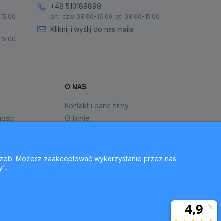
+48 510189899
-15.00
pn.-czw. 08.00-16.00, pt. 08.00-15.00
Kliknij i wyślij do nas maila
-15.00
O NAS
Kontakt i dane firmy
ności
O firmie
otrzeb. Możesz zaakceptować wykorzystanie przez nas
y".
ie