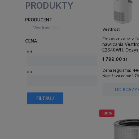
PRODUKTY
PRODUCENT
(14)
Vestfrost
Vestfrost
Oczyszczacz z fu
CENA
nawilżania Vestfr
E2S40WH. Oczysz
od
nawilżacz w jedn
1 799,00 zł
urządzeniu do 4
kwadratowych.
Cena regularna:
1 9
do
Najniższa cena:
1 7
DO KOSZY
FILTRUJ
-36%