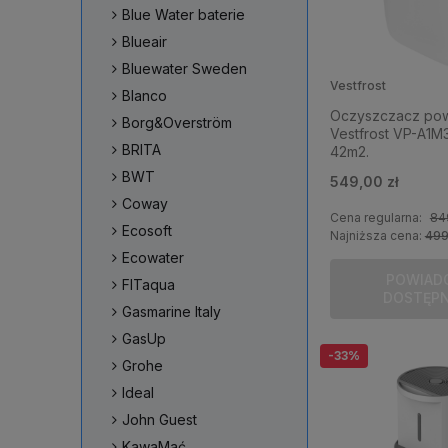
Blue Water baterie
Blueair
Bluewater Sweden
Vestfrost
Blanco
Oczyszczacz pow
Borg&Overström
Vestfrost VP-A1
BRITA
42m2.
BWT
549,00 zł
Coway
Cena regularna:
84
Ecosoft
Najniższa cena:
499
Ecowater
POWIAD
FITaqua
DOSTĘP
Gasmarine Italy
GasUp
-33%
Grohe
Ideal
John Guest
KawaMać