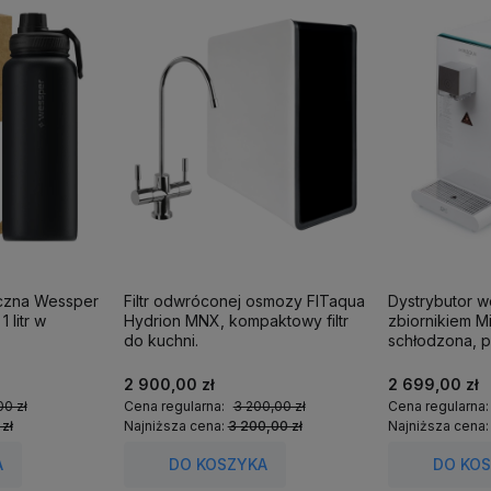
iczna Wessper
Filtr odwróconej osmozy FITaqua
Dystrybutor 
 litr w
Hydrion MNX, kompaktowy filtr
zbiornikiem M
do kuchni.
schłodzona, p
2 900,00 zł
2 699,00 zł
00 zł
Cena regularna:
3 200,00 zł
Cena regularna
 zł
Najniższa cena:
3 200,00 zł
Najniższa cena
A
DO KOSZYKA
DO KO