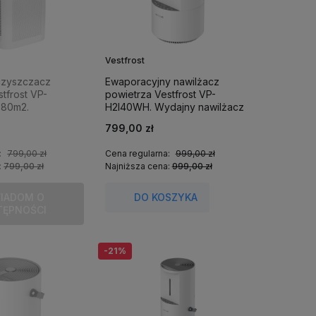
Vestfrost
czyszczacz
Ewaporacyjny nawilżacz
tfrost VP-
powietrza Vestfrost VP-
 80m2.
H2I40WH. Wydajny nawilżacz
na powierzchnię 40 m2.
799,00 zł
:
799,00 zł
Cena regularna:
999,00 zł
:
799,00 zł
Najniższa cena:
999,00 zł
IADOM O
DO KOSZYKA
TĘPNOŚCI
-21%