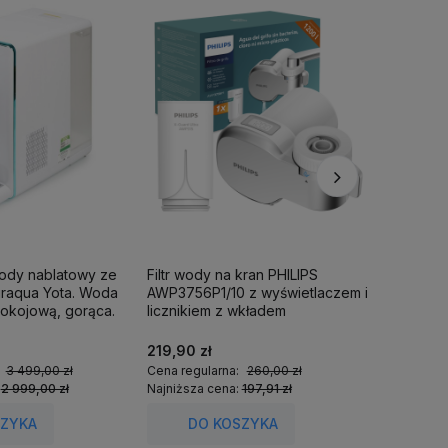
wody nablatowy ze
Filtr wody na kran PHILIPS
Filtr pr
iraqua Yota. Woda
AWP3756P1/10 z wyświetlaczem i
ShowerPr
okojową, gorąca.
licznikiem z wkładem
1 wkład fi
ultrafiltracyjnym.
219,90 zł
349,00 
:
3 499,00 zł
Cena regularna:
260,00 zł
Cena regu
:
2 999,00 zł
Najniższa cena:
197,91 zł
Najniższa
SZYKA
DO KOSZYKA
DO