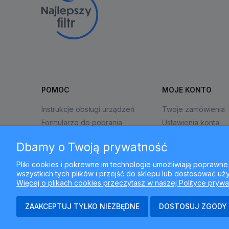
POMOC
MOJE KONTO
Instrukcje obsługi urządzeń
Twoje zamówienia
Formularze do pobrania
Ustawienia konta
Zwroty i reklamacje
Przechowalnia
Dbamy o Twoją prywatność
Pliki cookies i pokrewne im technologie umożliwiają popraw
wszystkich tych plików i przejść do sklepu lub dostosować uży
Więcej o plikach cookies przeczytasz w naszej Polityce prywa
ZAAKCEPTUJ TYLKO NIEZBĘDNE
DOSTOSUJ ZGODY
N