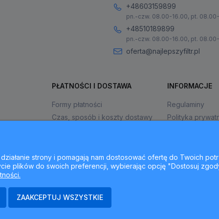
+48603159899
pn.-czw. 08.00-16.00, pt. 08.00
+48510189899
pn.-czw. 08.00-16.00, pt. 08.00
oferta@najlepszyfiltr.pl
PŁATNOŚCI I DOSTAWA
INFORMACJE
Formy płatności
Regulaminy
Czas, sposób i koszty dostawy
Polityka prywat
Czas realizacji zamówienia
Jak kupować?
ne działanie strony i pomagają nam dostosować ofertę do Twoich p
cie plików do swoich preferencji, wybierając opcję "Dostosuj zgod
tności.
ZAAKCEPTUJ WSZYSTKIE
ajlepszyfiltr.pl - ul. Krakowska 367, 43-300 Bielsko-Biała, woj. śląsk