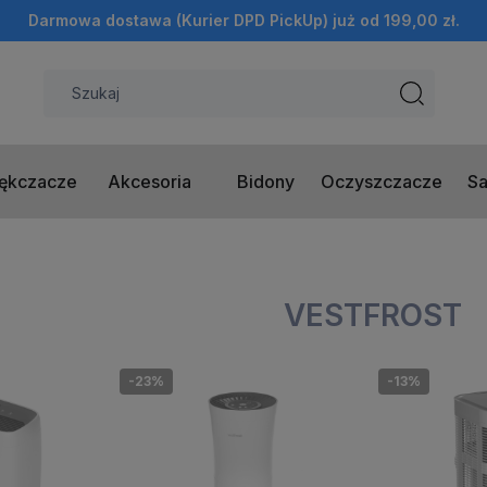
Darmowa dostawa (Kurier DPD PickUp) już od 199,00 zł.
ękczacze
Akcesoria
Bidony
Oczyszczacze
Sa
VESTFROST
-23%
-13%