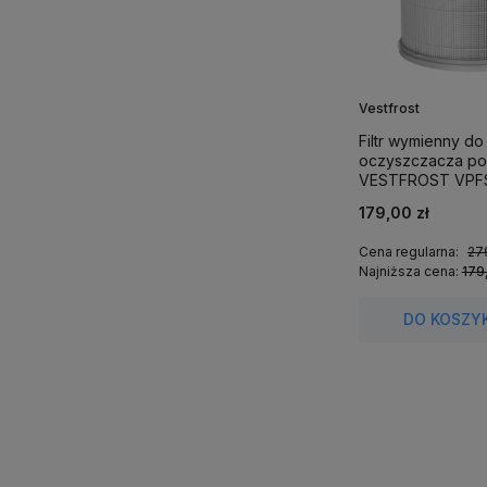
Vestfrost
Filtr wymienny do
oczyszczacza po
VESTFROST VPF
179,00 zł
Cena regularna:
27
Najniższa cena:
179
DO KOSZY