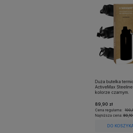
Duża butelka term
ActiveMax Steeline 1
kolorze czarnym.
89,90 zł
Cena regularna:
100,
Najniższa cena:
80,10
DO KOSZYK