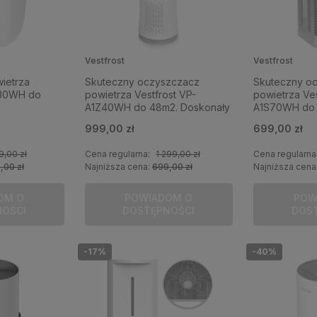
Vestfrost
Vestfrost
ietrza
Skuteczny oczyszczacz
Skuteczny o
M30WH do
powietrza Vestfrost VP-
powietrza Ves
A1Z40WH do 48m2. Doskonały
A1S70WH do
oczyszczacz do walki ze
999,00 zł
699,00 zł
smogiem i alergią.
9,00 zł
Cena regularna:
1 299,00 zł
Cena regularna
,00 zł
Najniższa cena:
699,00 zł
Najniższa cena
OM O
POWIADOM O
POW
NOŚCI
DOSTĘPNOŚCI
DOS
-17%
-40%