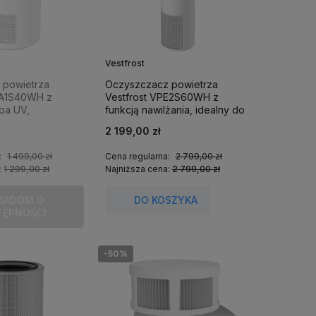
Vestfrost
 powietrza
Oczyszczacz powietrza
-A1S40WH z
Vestfrost VPE2S60WH z
mpa UV,
funkcją nawilżania, idealny do
Wi-Fi.
60 m².
2 199,00 zł
:
1 499,00 zł
Cena regularna:
2 799,00 zł
:
1 299,00 zł
Najniższa cena:
2 799,00 zł
IADOM O
DO KOSZYKA
TĘPNOŚCI
-50%