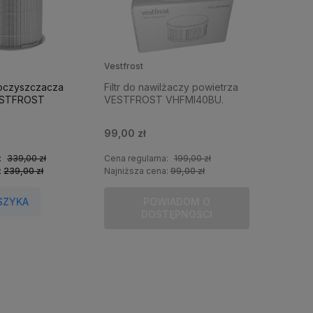
Vestfrost
o oczyszczacza
Filtr do nawilżaczy powietrza
ESTFROST
VESTFROST VHFMI40BU.
99,00 zł
:
339,00 zł
Cena regularna:
199,00 zł
:
239,00 zł
Najniższa cena:
99,00 zł
SZYKA
POWIADOM O
DOSTĘPNOŚCI