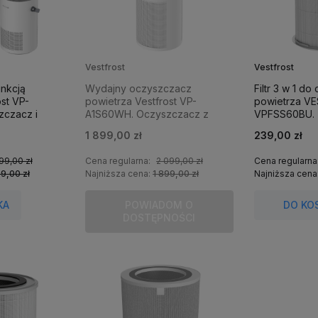
Vestfrost
Vestfrost
nkcją
Wydajny oczyszczacz
Filtr 3 w 1 d
ost VP-
powietrza Vestfrost VP-
powietrza V
czacz i
A1S60WH. Oczyszczacz z
VPFSS60BU.
ym
jonizacja, lampa UV i
1 899,00 zł
239,00 zł
0 metrów
podłączeniem Wi-Fi.
Oczyszczacz do 60 metrów
99,00 zł
Cena regularna:
2 099,00 zł
Cena regularna
kwadratowych.
99,00 zł
Najniższa cena:
1 899,00 zł
Najniższa cena
KA
POWIADOM O
DO KO
DOSTĘPNOŚCI