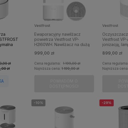
Vestfrost
Vestfrost
rza
Ewaporacyjny nawilżacz
Oczyszczacz
ESTFROST
powietrza Vestfrost VP-
Vestfrost VP
ymalna
H2I60WH. Nawilżacz na dużą
jonizacją, la
rzchni do 20
powierzchnię 60 m2.
sterowaniem 
999,00 zł
899,00 zł
9,00 zł
Cena regularna:
1 199,00 zł
Cena regularna
,00 zł
Najniższa cena:
1 199,00 zł
Najniższa cena
KA
POWIADOM O
POW
DOSTĘPNOŚCI
DOS
-10%
-29%